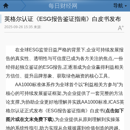
每日财经网
导航
英格尔认证《ESG报告鉴证指南》白皮书发布
2025-09-26 15:35 来源:
在全球
ESG
监管日益严格的背景下,企业可持续发展报
告的真实性、透明性与可信度已成为各方关注的焦点
,
一份
经得起独立鉴证的
ESG
报告,正逐渐成为企业赢得利益相关
方信任、提升品牌形象、获取绿色融资的核心工具。
AA1000
标准体系作为全球首个以“利益相关方参与”为
核心的可持续发展鉴证框架,为企业提供了一套完整的方法
论支撑
,
为协助企业更好地理解并实践
AA1000
标准,
ICAS
英
格尔认证正式发布《
ESG
报告鉴证指南》白皮书
(
点击如下
图片或在文末免费下载
)
,为企业提供从原则理解到实操落
地的系统性指引,助力实现从合规披露到价值创造的跨越。